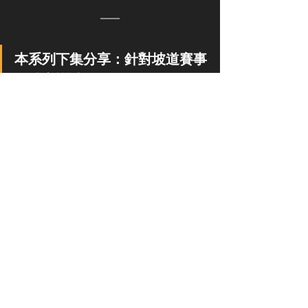
本系列下集分享：針對坡道賽事
的特定訓練
Clayton Young 的巴黎奧運馬拉松不僅
是他的個人最佳表現，更展示了利用聰
明的比賽策略與數據結合的效果。通過
他的天賦與 Stryd 的數據相結合，