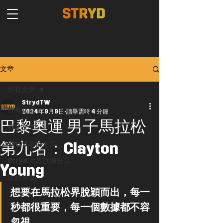
文章
所有文章
StrydTW
所有文章
2024年9月9日
讀畢需時 4 分鐘
巴黎奧運 男子馬拉松
專業文章
第九名：Clayton
Stryd 功能分享
Stryd 功率訓練分享
Young
活動分享
想要在馬拉松界脫穎而出，每一
秒都很重要，每一個數據都不容
忽視。