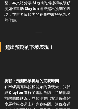
整。
本文將
分享 Stryd 的指標和
成績預
測
如何幫助 Clayton 達成超出預期的表
現，在世界最頂尖的
賽事中
取得第
九
名
的佳績。
超出預期的下坡表現！
挑戰：預測巴黎奧運的完賽時間
在巴黎奧運馬拉松開始的前幾天，我們
與 Clayton 進行了電話會議，了解他當
前的體能狀況，並預測在巴黎這條高難
度馬拉松賽道上的完賽時間。這條賽道