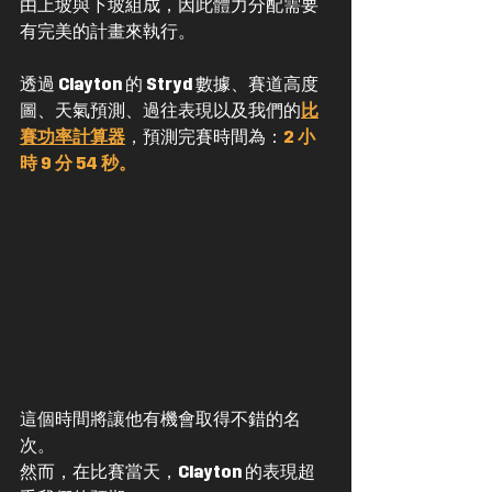
由上坡與下坡組成，因此體力分配需要
有完美的計畫來執行。
透過 Clayton 的 Stryd 數據、賽道高度
圖、天氣預測、過往表現以及我們的
比
賽功率計算器
，預測完賽時間為：
2 小
時 9 分 54 秒。
這個時間將讓他有機會取得不錯的名
次。
然而，在比賽當天，Clayton 的表現超